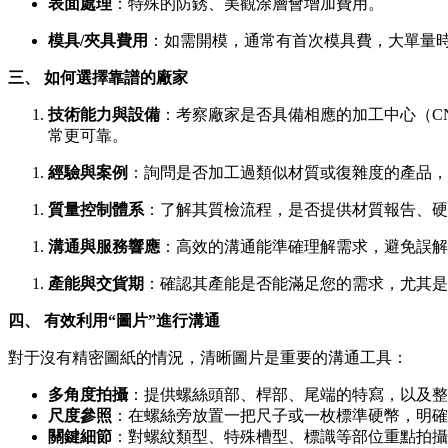
表面處理
：特殊的防銹、美觀涂層會增加費用。
模具/夾具費用
：如需開模，通常有首次模具費，大單量
三、 如何選擇靠譜的廠家
技術能力與設備
：考察廠家是否具備相應的加工中心（C
常更可靠。
經驗與案例
：詢問是否加工過類似材質或復雜度的產品，
質量控制體系
：了解其質檢流程，是否提供材質報告、硬
溝通與服務響應
：高效的溝通能準確理解需求，避免誤解
產能與交貨期
：確認其產能是否能滿足您的需求，尤其是
四、 有效利用“圖片”進行溝通
對于沒有精密圖紙的情況，清晰圖片是重要的溝通工具：
多角度拍攝
：提供螺絲頭部、桿部、尾端的特寫，以及整
尺度參照
：在螺絲旁放置一把尺子或一枚標準硬幣，明確
關鍵細節
：對螺紋類型、特殊槽型、標識等部位重點拍攝