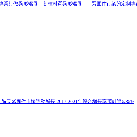
專業訂做異形螺母、各種材質異形螺母——緊固件行業的定制專
航天緊固件市場強勁增長 2017-2021年復合增長率預計達6.86%