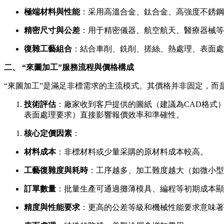
極端材料與性能
：采用高溫合金、鈦合金、高強度不銹鋼
精密尺寸與公差
：用于精密儀器、航空航天、醫療器械等
復雜工藝組合
：結合車削、銑削、搓絲、熱處理、表面處
二、 “來圖加工”服務流程與價格構成
“來圖加工”是滿足非標需求的主流模式。其價格并非固定，而
技術評估
：廠家收到客戶提供的圖紙（建議為CAD格式
表面處理要求）直接影響報價效率和準確性。
核心定價因素
：
材料成本
：非標材料或少量采購的原材料成本較高。
工藝復雜度與耗時
：工序越多、加工難度越大（如微小型
訂單數量
：批量生產可通過攤薄模具、編程等初期成本顯
精度與性能要求
：更高的公差等級和機械性能要求意味著