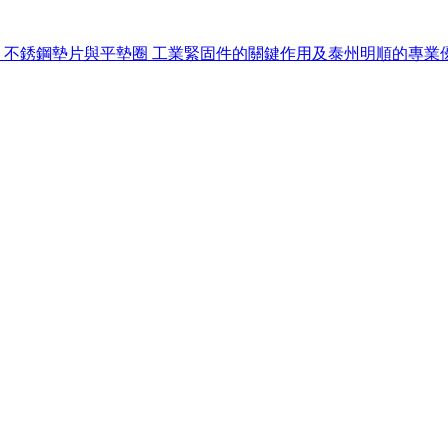
不銹鋼墊片與平墊圈 工業緊固件的關鍵作用及泰州明順的專業