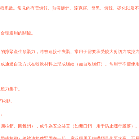
擦系數。常見的有電鍍鋅、熱浸鍍鋅、達克羅、發黑、鍍鎳、磷化以及不
是合理選用的關鍵。
副的擰緊產生預緊力，將被連接件夾緊。常用于需要承受較大剪切力或拉
，或通過自攻方式在較軟材料上形成螺紋（如自攻螺釘）。常用于不便使
止應力集中。
而松動。
用。
如圓柱銷、圓錐銷），或作為安全裝置（如開口銷，用于防止螺母脫落）
敲擊或拉鉚）將被連接件緊固在一起。廣泛應用于結構輕量化要求高、不