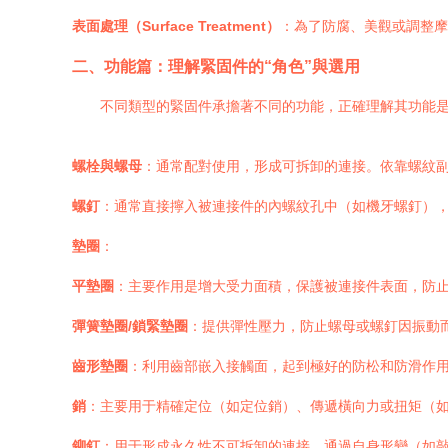
表面處理（Surface Treatment）
：為了防腐、美觀或調整摩
二、功能篇：理解緊固件的“角色”與選用
不同類型的緊固件承擔著不同的功能，正確理解其功能
螺栓與螺母
：通常配對使用，形成可拆卸的連接。依靠螺紋
螺釘
：通常直接擰入被連接件的內螺紋孔中（如機牙螺釘）
墊圈
：
平墊圈
：主要作用是增大受力面積，保護被連接件表面，防
彈簧墊圈/鎖緊墊圈
：提供彈性壓力，防止螺母或螺釘因振動
齒形墊圈
：利用齒部嵌入接觸面，起到極好的防松和防滑作
銷
：主要用于精確定位（如定位銷）、傳遞橫向力或扭矩（
鉚釘
：用于形成永久性不可拆卸的連接。通過自身形變（如