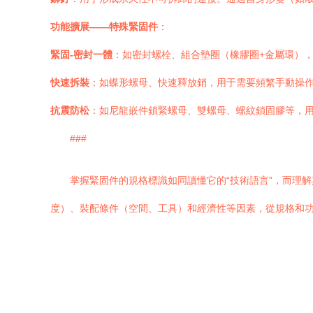
功能擴展——特殊緊固件
：
緊固-密封一體
：如密封螺栓、組合墊圈（橡膠圈+金屬環）
快速拆裝
：如蝶形螺母、快速釋放銷，用于需要頻繁手動操
抗震防松
：如尼龍嵌件鎖緊螺母、雙螺母、螺紋鎖固膠等，
###
掌握緊固件的規格標識如同讀懂它的“技術語言”，而理
度）、裝配條件（空間、工具）和經濟性等因素，從規格和