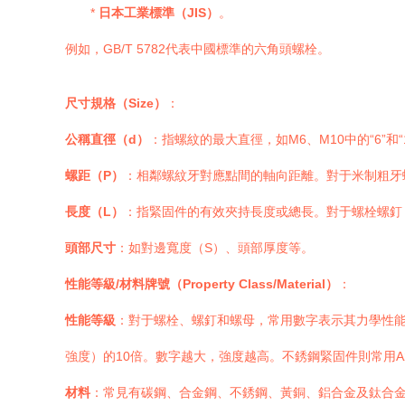
*
日本工業標準（JIS）
。
例如，GB/T 5782代表中國標準的六角頭螺栓。
尺寸規格（Size）
：
公稱直徑（d）
：指螺紋的最大直徑，如M6、M10中的“6”和“
螺距（P）
：相鄰螺紋牙對應點間的軸向距離。對于米制粗牙螺
長度（L）
：指緊固件的有效夾持長度或總長。對于螺栓螺釘
頭部尺寸
：如對邊寬度（S）、頭部厚度等。
性能等級/材料牌號（Property Class/Material）
：
性能等級
：對于螺栓、螺釘和螺母，常用數字表示其力學性能。例
強度）的10倍。數字越大，強度越高。不銹鋼緊固件則常用A2-70
材料
：常見有碳鋼、合金鋼、不銹鋼、黃銅、鋁合金及鈦合