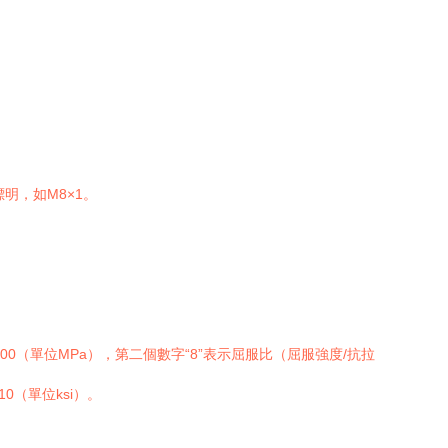
明，如M8×1。
00（單位MPa），第二個數字“8”表示屈服比（屈服強度/抗拉
0（單位ksi）。