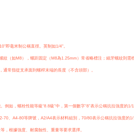
10”即毫米制公稱直徑。英制如1/4"。
紋（如M8），螺距固定（M8為1.25mm）常省略標注；細牙螺紋則需標
，通常指從支承面到螺桿末端的長度（不含頭部）。
如，螺栓性能等級“8.8級”中，第一個數字“8”表示公稱抗拉強度的1/1
、A4-80等牌號，A2/A4表示材料組別，70/80表示公稱抗拉強度的1/1
金等，根據強度、耐腐蝕性、重量等要求選擇。