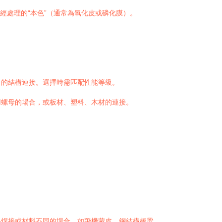
經處理的“本色”（通常為氧化皮或磷化膜）。
力的結構連接。選擇時需匹配性能等級。
用螺母的場合，或板材、塑料、木材的連接。
。
易焊接或材料不同的場合，如飛機蒙皮、鋼結構橋梁。